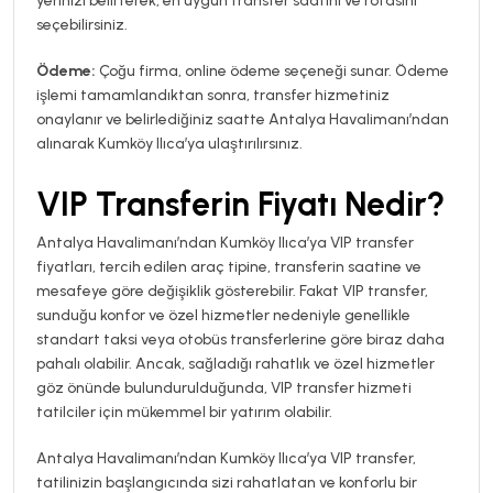
yerinizi belirterek, en uygun transfer saatini ve rotasını
seçebilirsiniz.
Ödeme:
Çoğu firma, online ödeme seçeneği sunar. Ödeme
işlemi tamamlandıktan sonra, transfer hizmetiniz
onaylanır ve belirlediğiniz saatte Antalya Havalimanı’ndan
alınarak Kumköy Ilıca’ya ulaştırılırsınız.
VIP Transferin Fiyatı Nedir?
Antalya Havalimanı’ndan Kumköy Ilıca’ya VIP transfer
fiyatları, tercih edilen araç tipine, transferin saatine ve
mesafeye göre değişiklik gösterebilir. Fakat VIP transfer,
sunduğu konfor ve özel hizmetler nedeniyle genellikle
standart taksi veya otobüs transferlerine göre biraz daha
pahalı olabilir. Ancak, sağladığı rahatlık ve özel hizmetler
göz önünde bulundurulduğunda, VIP transfer hizmeti
tatilciler için mükemmel bir yatırım olabilir.
Antalya Havalimanı’ndan Kumköy Ilıca’ya VIP transfer,
tatilinizin başlangıcında sizi rahatlatan ve konforlu bir