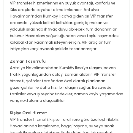
VIP transfer hizmetlerinin en büyük avantajı, konforlu ve
lüks araçlarla seyahat etme imkanıdır. Antalya
Havalimanı’ndan Kumköy Ilıca’ya giden bir VIP transfer
aracında, yüksek kaliteli koltuklar, geniş iç mekan ve
yolculuk sırasında ihtiyaç duyulabilecek tüm donanımlar
bulunur. Havaalanı yoğunluğundan veya toplu taşımadaki
kalabalıktan kaçınmak isteyenler için, VIP araçlar tüm
ihtiyaçları karşılayacak şekilde tasarlanmıştır.
Zaman Tasarrufu
Antalya Havalimanı’ndan Kumköy Ilıca’ya ulaşım, bazen
trafik yoğunluğundan dolayı zaman alabilir. VIP transfer
hizmeti, şoförler tarafından özel olarak planlanan
güzergahlar ile daha hızlı bir ulaşım sağlar. Bu sayede,
tatilciler veya iş seyahatindekiler, zaman kaybı yaşamadan
varış noktalarına ulaşabilirler.
Kişiye Özel Hizmet
VIP transfer hizmeti, kişisel tercihlere göre özelleştirilebilir.
Havaalanında karşılanma, bagaj taşıma, su veya sıcak
içecek ikramları gibi hizmetlerle daha özel bir seyahat