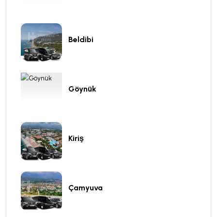
Beldibi
Göynük
Kiriş
Çamyuva