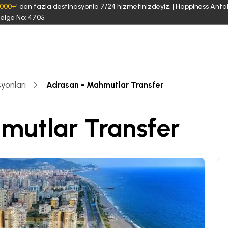
3000+
' den fazla destinasyonla 7/24 hizmetinizdeyiz. | Happiness Anta
elge No: 4705
yonları
Adrasan - Mahmutlar Transfer
mutlar Transfer