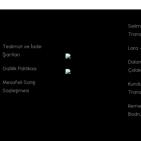
Selimi
Kurumsal
TURSAB
Trans
Doğrulama
Teslimat ve İade
Lara 
Şartları
Dala
Gizlilik Politikası
Çolak
Mesafeli Satış
Kund
Sözleşmesi
Trans
Keme
Bodr