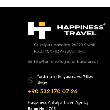
Güzelyurt Mahallesi, 26220 Sokak
No:27/3, 07112 Aksu/Antalya
info@antalyaflughafentransfer.net
Yardıma mı ihtiyacınız var? Bize
Ulaşın
+90 532 170 07 26
Happiness Antalya Travel Agency
Belge No:
4705