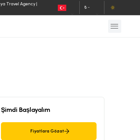
lya Travel Agency |
₺ -
TR
TL
Şimdi Başlayalım
Fiyatlara Gözat