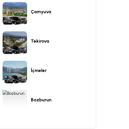
Çamyuva
Tekirova
İçmeler
Bozburun