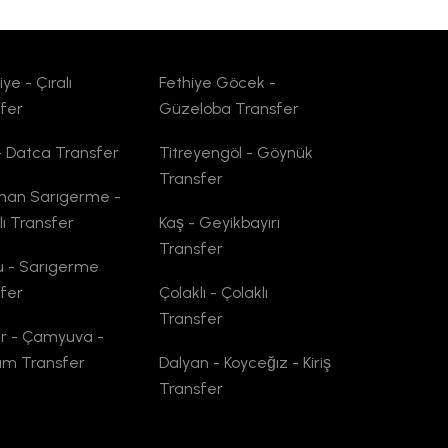
ye - Çıralı
Fethiye Göcek -
fer
Güzeloba Transfer
- Datca Transfer
Titreyengöl - Göynük
Transfer
man Sarıgerme -
lı Transfer
Kaş - Geyikbayırı
Transfer
u - Sarıgerme
fer
Çolaklı - Çolaklı
Transfer
r - Çamyuva -
um Transfer
Dalyan - Koyceğız - Kiriş
Transfer