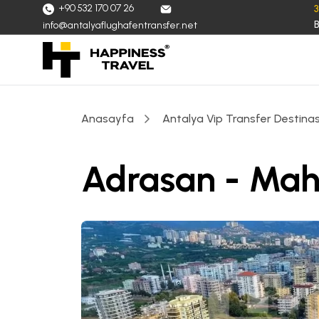
+90 532 170 07 26
B
info@antalyaflughafentransfer.net
Anasayfa
Antalya Vip Transfer Destinas
Adrasan - Mah