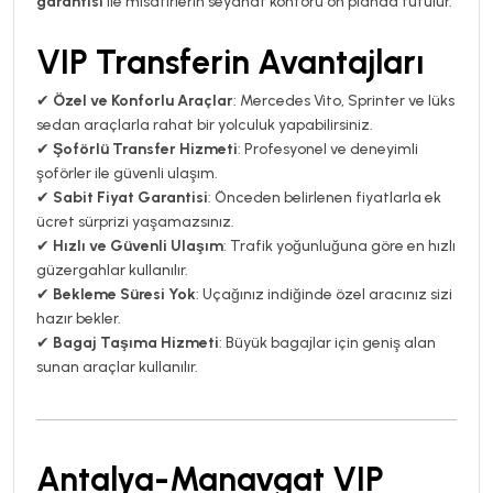
garantisi
ile misafirlerin seyahat konforu ön planda tutulur.
VIP Transferin Avantajları
✔
Özel ve Konforlu Araçlar
: Mercedes Vito, Sprinter ve lüks
sedan araçlarla rahat bir yolculuk yapabilirsiniz.
✔
Şoförlü Transfer Hizmeti
: Profesyonel ve deneyimli
şoförler ile güvenli ulaşım.
✔
Sabit Fiyat Garantisi
: Önceden belirlenen fiyatlarla ek
ücret sürprizi yaşamazsınız.
✔
Hızlı ve Güvenli Ulaşım
: Trafik yoğunluğuna göre en hızlı
güzergahlar kullanılır.
✔
Bekleme Süresi Yok
: Uçağınız indiğinde özel aracınız sizi
hazır bekler.
✔
Bagaj Taşıma Hizmeti
: Büyük bagajlar için geniş alan
sunan araçlar kullanılır.
Antalya-Manavgat VIP