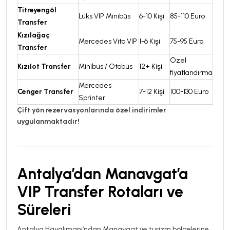
Titreyengöl
Lüks VIP Minibüs
6-10 Kişi
85-110 Euro
Transfer
Kızılağaç
Mercedes Vito VIP
1-6 Kişi
75-95 Euro
Transfer
Özel
Kızılot Transfer
Minibüs / Otobüs
12+ Kişi
fiyatlandırma
Mercedes
Cenger Transfer
7-12 Kişi
100-130 Euro
Sprinter
Çift yön rezervasyonlarında özel indirimler
uygulanmaktadır!
Antalya’dan Manavgat’a
VIP Transfer Rotaları ve
Süreleri
Antalya Havalimanı’ndan Manavgat ve turizm bölgelerine