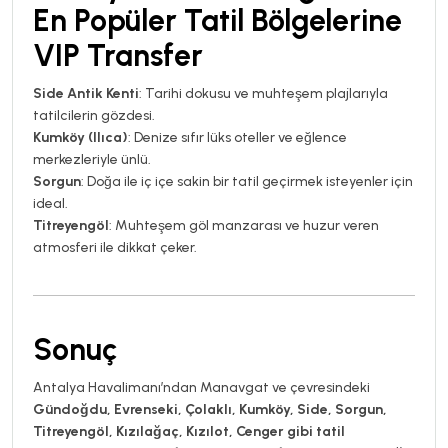
En Popüler Tatil Bölgelerine
VIP Transfer
Side Antik Kenti
: Tarihi dokusu ve muhteşem plajlarıyla
tatilcilerin gözdesi.
Kumköy (Ilıca)
: Denize sıfır lüks oteller ve eğlence
merkezleriyle ünlü.
Sorgun
: Doğa ile iç içe sakin bir tatil geçirmek isteyenler için
ideal.
Titreyengöl
: Muhteşem göl manzarası ve huzur veren
atmosferi ile dikkat çeker.
Sonuç
Antalya Havalimanı’ndan Manavgat ve çevresindeki
Gündoğdu, Evrenseki, Çolaklı, Kumköy, Side, Sorgun,
Titreyengöl, Kızılağaç, Kızılot, Cenger gibi tatil