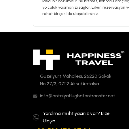
ideal bir çözümdür. Bu hizmet, konforlu araçlar, 
yolculuk yapmanızı sağlar. Erken rezervasyon 
rahat bir şekilde ulaşabilirsiniz.
Güzelyurt Mahallesi, 26220 Sokak
No:27/3, 07112 Aksu/Antalya
info@antalyaflughafentransfer.net
Yardıma mı ihtiyacınız var? Bize
Ulaşın