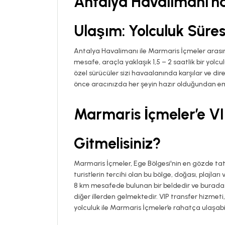
Antalya Havalimanı’n
Ulaşım: Yolculuk Süre
Antalya Havalimanı ile Marmaris İçmeler arasın
mesafe, araçla yaklaşık 1,5 – 2 saatlik bir yolc
özel sürücüler sizi havaalanında karşılar ve di
önce aracınızda her şeyin hazır olduğundan emin
Marmaris İçmeler’e VI
Gitmelisiniz?
Marmaris İçmeler, Ege Bölgesi'nin en gözde tati
turistlerin tercihi olan bu bölge, doğası, plajla
8 km mesafede bulunan bir beldedir ve burada 
diğer illerden gelmektedir. VIP transfer hizmeti, 
yolculuk ile Marmaris İçmeler’e rahatça ulaşabili