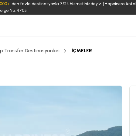
3000+
' den fazla destinasyonla 7/24 hizmetinizdeyiz. | Happiness Anta
elge No: 4705
ip Transfer Destinasyonları
İÇMELER