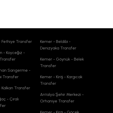
- Fethiye Transfer
Kemer - Beldibi -
Denizyaka Transfer
n - Koyceğız -
Transfer
Kemer - Göynük - Belek
Transfer
man Sarıgerme -
bi Transfer
Kemer - Kiriş - Kargıcak
Transfer
- Kalkan Transfer
Antalya Şehir Merkezi -
ğaç - Çıralı
Orhaniye Transfer
fer
Kemer - Kiriş - Göcek