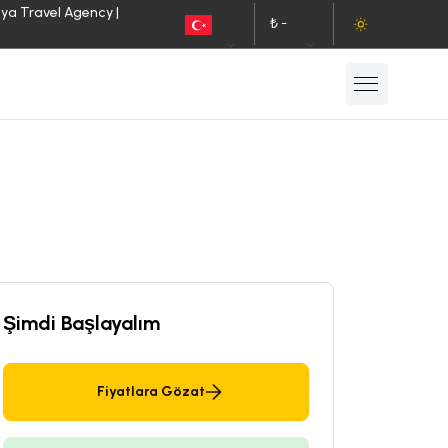
lya Travel Agency |
₺ -
TR
TL
Şimdi Başlayalım
Fiyatlara Gözat