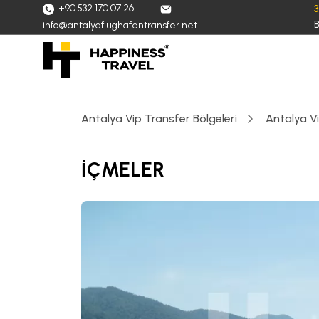
+90 532 170 07 26
B
info@antalyaflughafentransfer.net
Antalya Vip Transfer Bölgeleri
Antalya V
İÇMELER