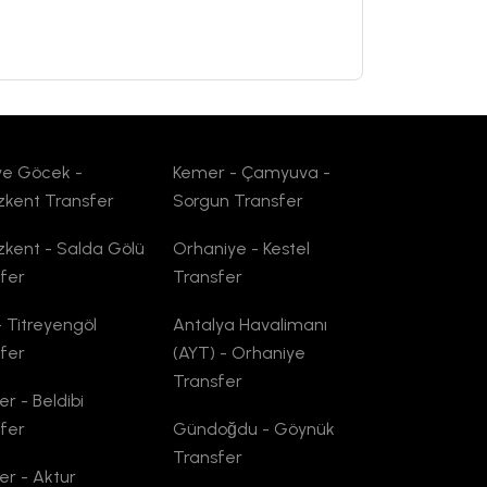
ye Göcek -
Kemer - Çamyuva -
kent Transfer
Sorgun Transfer
kent - Salda Gölü
Orhaniye - Kestel
fer
Transfer
- Titreyengöl
Antalya Havalimanı
fer
(AYT) - Orhaniye
Transfer
r - Beldibi
fer
Gündoğdu - Göynük
Transfer
r - Aktur