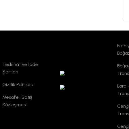
Fethi
Kurumsal
TURSAB
Boğaz
Doğrulama
Teslimat ve İade
Boğaz
Şartları
Trans
Gizlilik Politikası
Lara 
Trans
Mesafeli Satış
Sözleşmesi
Cenge
Trans
Cenge