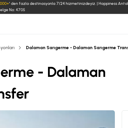
3000+
' den fazla destinasyonla 7/24 hizmetinizdeyiz. | Happiness Anta
elge No: 4705
yonları
Dalaman Sarıgerme - Dalaman Sarıgerme Tran
germe - Dalaman
nsfer