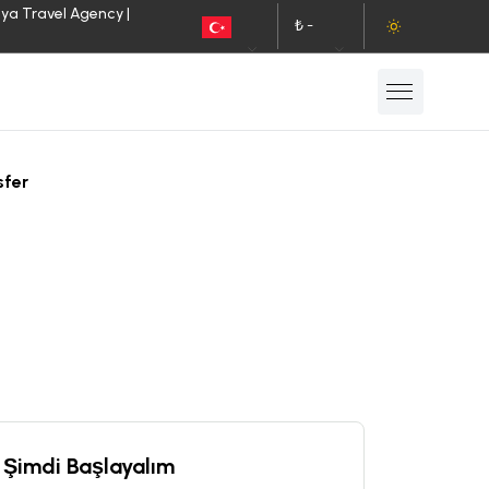
lya Travel Agency |
₺ -
TR
TL
sfer
Şimdi Başlayalım