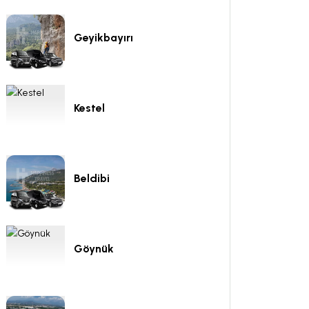
Geyikbayırı
Kestel
Beldibi
Göynük