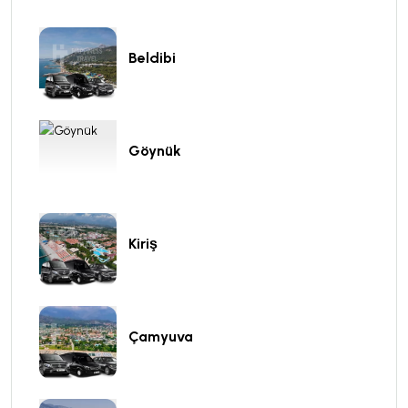
Beldibi
Göynük
Kiriş
Çamyuva