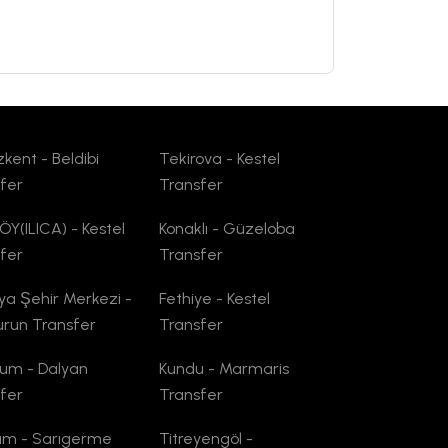
kent - Beldibi
Tekirova - Kestel
fer
Transfer
Y(ILICA) - Kestel
Konaklı - Güzeloba
fer
Transfer
ya Şehir Merkezi -
Fethiye - Kestel
run Transfer
Transfer
um - Dalyan
Kundu - Marmaris
fer
Transfer
um - Sarıgerme
Titreyengöl -