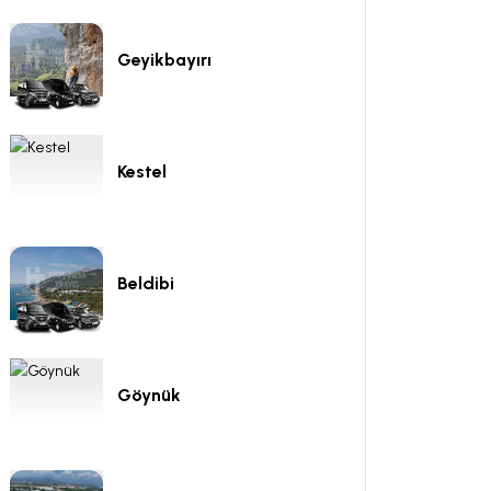
Geyikbayırı
Kestel
Beldibi
Göynük