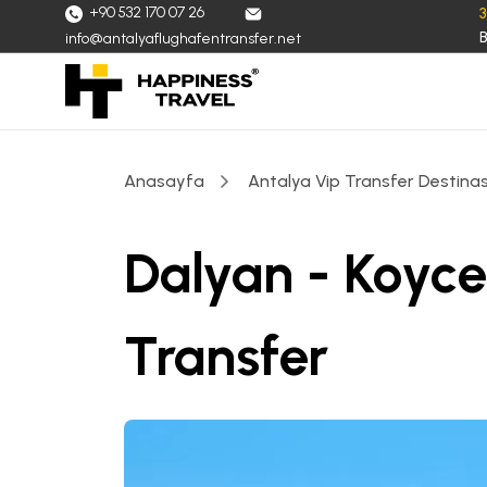
+90 532 170 07 26
B
info@antalyaflughafentransfer.net
Anasayfa
Antalya Vip Transfer Destinas
Dalyan - Koyce
Transfer