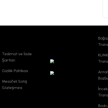
Boğaz
Kurumsal
TURSAB
Trans
Doğrulama
Teslimat ve İade
KUMKÖ
Şartları
Trans
Gizlilik Politikası
Antal
Bozbu
Mesafeli Satış
Sözleşmesi
İncek
Trans
Bodr