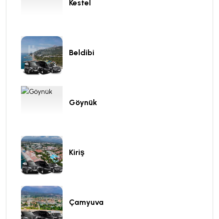
Kestel
Beldibi
Göynük
Kiriş
Çamyuva