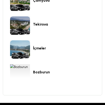
Çamyuva
Tekirova
İçmeler
Bozburun