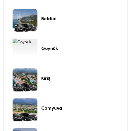
Beldibi
Göynük
Kiriş
Çamyuva