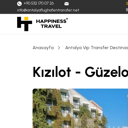
+90 532 170 07 26
B
info@antalyaflughafentransfer.net
Anasayfa
Antalya Vip Transfer Destinas
Kızılot - Güzel