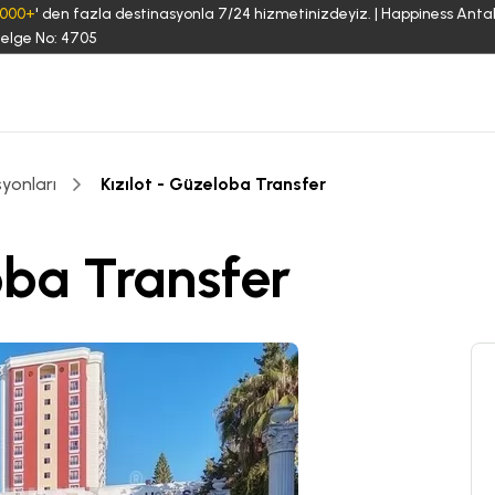
3000+
' den fazla destinasyonla 7/24 hizmetinizdeyiz. | Happiness Anta
elge No: 4705
yonları
Kızılot - Güzeloba Transfer
oba Transfer