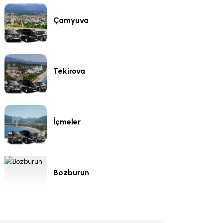
Çamyuva
Tekirova
İçmeler
Bozburun