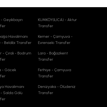
 - Geyikbayırı
KUMKÖY(ILICA) - Aktur
fer
Transfer
paşa Havalimanı
Kemer - Çamyuva -
 - Beldibi Transfer
Evrenseki Transfer
 - Çıralı - Bodrum
Lara - Boğazkent
fer
Transfer
a - Göcek
Fethiye - Çamyuva
fer
Transfer
ya Havalimanı
Denizyaka - Ölüdeniz
 - Salda Gölü
Transfer
fer