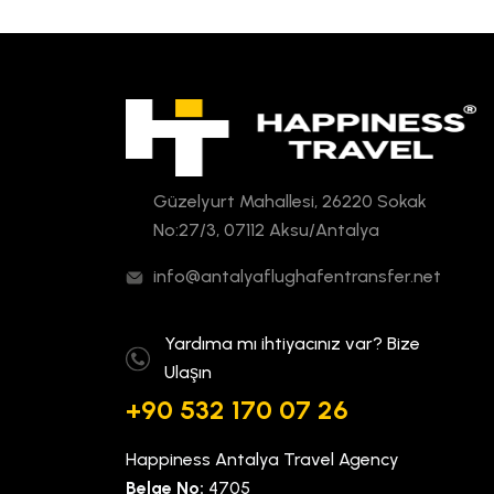
Güzelyurt Mahallesi, 26220 Sokak
No:27/3, 07112 Aksu/Antalya
info@antalyaflughafentransfer.net
Yardıma mı ihtiyacınız var? Bize
Ulaşın
+90 532 170 07 26
Happiness Antalya Travel Agency
Belge No:
4705