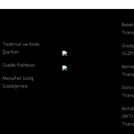
Belek
Kurumsal
TURSAB
Trans
Doğrulama
Teslimat ve İade
Gazi
Şartları
(GZP)
Gizlilik Politikası
Kemer
Trans
Mesafeli Satış
Sözleşmesi
Datc
Trans
Antal
(AYT)
Trans