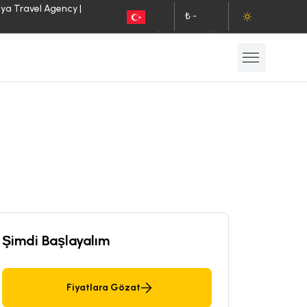
lya Travel Agency |
₺ -
TR
TL
Şimdi Başlayalım
Fiyatlara Gözat