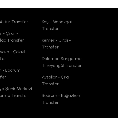
 Aktur Transfer
Kaş - Manavgat
Transfer
 - Çıralı -
ağaç Transfer
Kemer - Çıralı -
Transfer
yaka - Çolaklı
fer
Dalaman Sarıgerme -
Titreyengöl Transfer
n - Bodrum
fer
Avsallar - Çıralı
Transfer
ya Şehir Merkezi -
germe Transfer
Bodrum - Boğazkent
Transfer