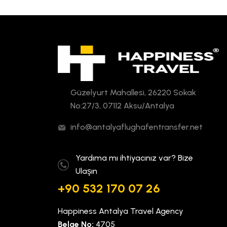
Güzelyurt Mahallesi, 26220 Sokak
No:27/3, 07112 Aksu/Antalya
info@antalyaflughafentransfer.net
Yardıma mı ihtiyacınız var? Bize
Ulaşın
+90 532 170 07 26
Happiness Antalya Travel Agency
Belge No:
4705