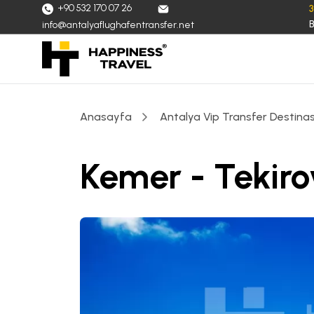
+90 532 170 07 26
B
info@antalyaflughafentransfer.net
Anasayfa
Antalya Vip Transfer Destinas
Kemer - Tekiro