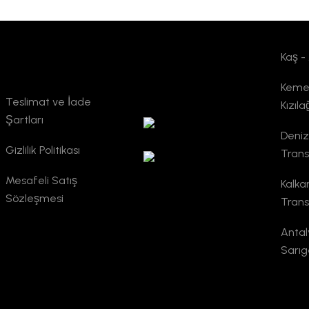
Kaş -
Kurumsal
TURSAB
Kemer
Doğrulama
Teslimat ve İade
Kızıl
Şartları
Deniz
Gizlilik Politikası
Trans
Mesafeli Satış
Kalka
Sözleşmesi
Trans
Antal
Sarı