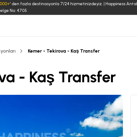
3000+
' den fazla destinasyonla 7/24 hizmetinizdeyiz. | Happiness Anta
elge No: 4705
yonları
Kemer - Tekirova - Kaş Transfer
va - Kaş Transfer