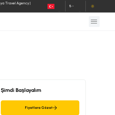
lya Travel Agency |
₺ -
TR
TL
Şimdi Başlayalım
Fiyatlara Gözat