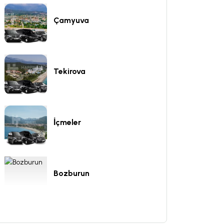
Çamyuva
Tekirova
İçmeler
Bozburun