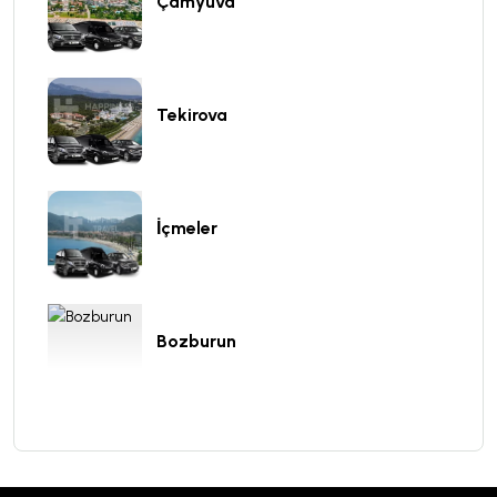
Çamyuva
Tekirova
İçmeler
Bozburun