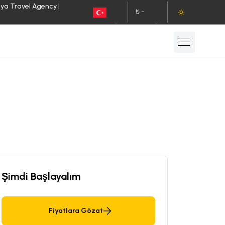
lya Travel Agency |
₺ -
TR
TL
Şimdi Başlayalım
Fiyatlara Gözat