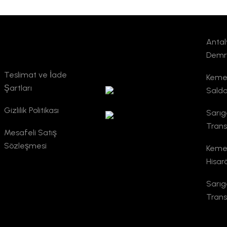
Antal
Kurumsal
TURSAB
Demr
Doğrulama
Teslimat ve İade
Kemer
Şartları
Salda
Gizlilik Politikası
Sarıg
Trans
Mesafeli Satış
Sözleşmesi
Kemer
Hisar
Sarı
Trans