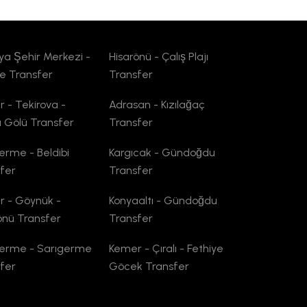
ya Şehir Merkezi -
Hisarönü - Çalış Plajı
e Transfer
Transfer
 - Tekirova -
Adrasan - Kızılağaç
 Gölü Transfer
Transfer
erme - Beldibi
Kargıcak - Gündoğdu
fer
Transfer
 - Göynük -
Konyaaltı - Gündoğdu
önü Transfer
Transfer
germe - Sarıgerme
Kemer - Çıralı - Fethiye
fer
Göcek Transfer