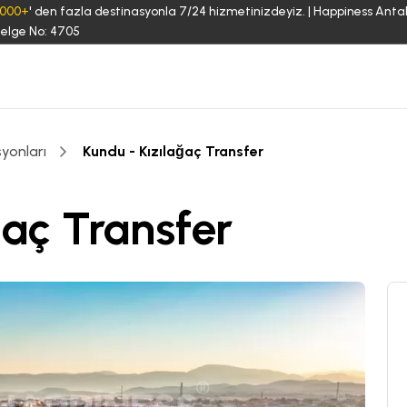
3000+
' den fazla destinasyonla 7/24 hizmetinizdeyiz. | Happiness Anta
elge No: 4705
yonları
Kundu - Kızılağaç Transfer
ğaç Transfer