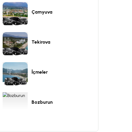
Çamyuva
Tekirova
İçmeler
Bozburun