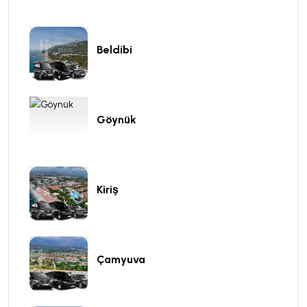
Beldibi
Göynük
Kiriş
Çamyuva