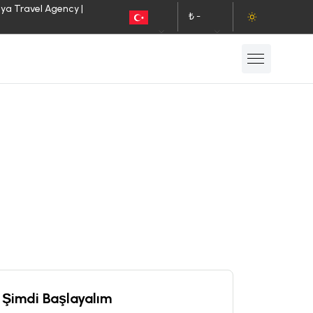
lya Travel Agency |
₺ -
TR
TL
Şimdi Başlayalım