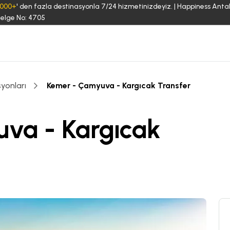
3000+
' den fazla destinasyonla 7/24 hizmetinizdeyiz. | Happiness Anta
elge No: 4705
yonları
Kemer - Çamyuva - Kargıcak Transfer
va - Kargıcak