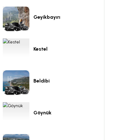
Geyikbayırı
Kestel
Beldibi
Göynük