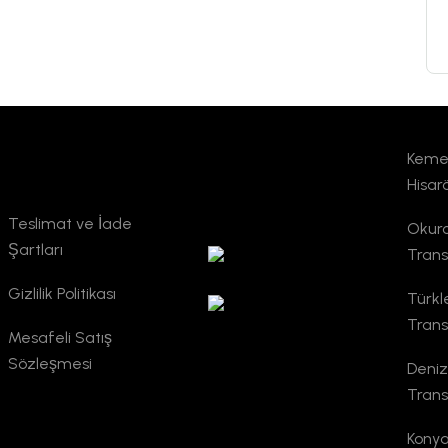
Kemer
Kurumsal
TURSAB
Hisar
Doğrulama
Teslimat ve İade
Okurc
Şartları
Trans
Gizlilik Politikası
Türkl
Trans
Mesafeli Satış
Sözleşmesi
Deniz
Trans
Konya