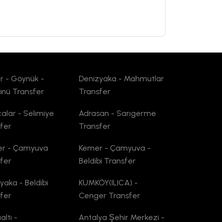
 - Göynük -
Denizyaka - Mahmutlar
önü Transfer
Transfer
alar - Selimiye
Adrasan - Sarıgerme
fer
Transfer
er - Çamyuva
Kemer - Çamyuva -
fer
Beldibi Transfer
yaka - Beldibi
KUMKÖY(ILICA) -
fer
Cenger Transfer
altı -
Antalya Şehir Merkezi -