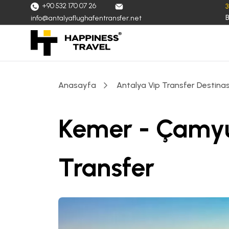
+90 532 170 07 26
B
info@antalyaflughafentransfer.net
Anasayfa
Antalya Vip Transfer Destinas
Kemer - Çamyu
Transfer