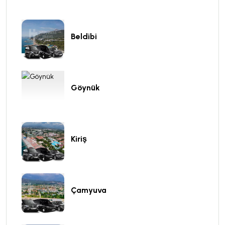
Beldibi
Göynük
Kiriş
Çamyuva