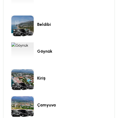
Beldibi
Göynük
Kiriş
Çamyuva