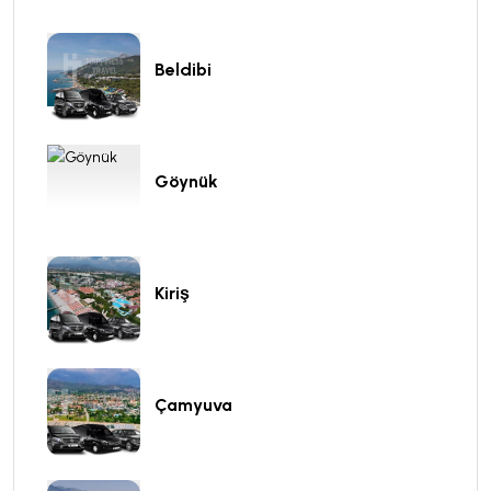
Beldibi
Göynük
Kiriş
Çamyuva