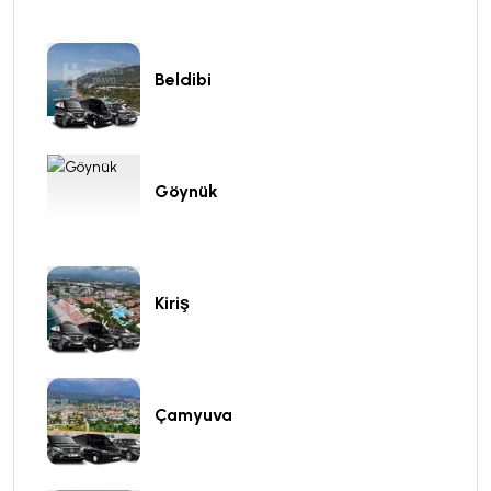
Beldibi
Göynük
Kiriş
Çamyuva