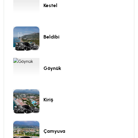
Kestel
Beldibi
Göynük
Kiriş
Çamyuva