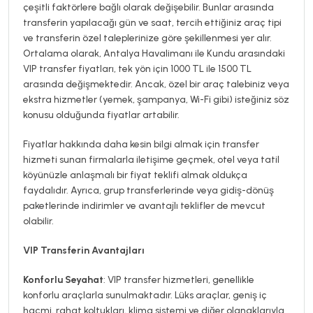
çeşitli faktörlere bağlı olarak değişebilir. Bunlar arasında
transferin yapılacağı gün ve saat, tercih ettiğiniz araç tipi
ve transferin özel taleplerinize göre şekillenmesi yer alır.
Ortalama olarak, Antalya Havalimanı ile Kundu arasındaki
VIP transfer fiyatları, tek yön için 1000 TL ile 1500 TL
arasında değişmektedir. Ancak, özel bir araç talebiniz veya
ekstra hizmetler (yemek, şampanya, Wi-Fi gibi) isteğiniz söz
konusu olduğunda fiyatlar artabilir.
Fiyatlar hakkında daha kesin bilgi almak için transfer
hizmeti sunan firmalarla iletişime geçmek, otel veya tatil
köyünüzle anlaşmalı bir fiyat teklifi almak oldukça
faydalıdır. Ayrıca, grup transferlerinde veya gidiş-dönüş
paketlerinde indirimler ve avantajlı teklifler de mevcut
olabilir.
VIP Transferin Avantajları
Konforlu Seyahat
: VIP transfer hizmetleri, genellikle
konforlu araçlarla sunulmaktadır. Lüks araçlar, geniş iç
hacmi, rahat koltukları, klima sistemi ve diğer olanaklarıyla