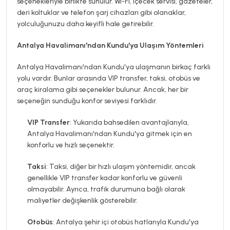
seçenekleriyle birlikte sunulur. Wi-Fi, içecek servisi, gazeteler,
deri koltuklar ve telefon şarj cihazları gibi olanaklar,
yolculuğunuzu daha keyifli hale getirebilir.
Antalya Havalimanı'ndan Kundu'ya Ulaşım Yöntemleri
Antalya Havalimanı'ndan Kundu'ya ulaşmanın birkaç farklı
yolu vardır. Bunlar arasında VIP transfer, taksi, otobüs ve
araç kiralama gibi seçenekler bulunur. Ancak, her bir
seçeneğin sunduğu konfor seviyesi farklıdır.
VIP Transfer
: Yukarıda bahsedilen avantajlarıyla,
Antalya Havalimanı'ndan Kundu'ya gitmek için en
konforlu ve hızlı seçenektir.
Taksi
: Taksi, diğer bir hızlı ulaşım yöntemidir, ancak
genellikle VIP transfer kadar konforlu ve güvenli
olmayabilir. Ayrıca, trafik durumuna bağlı olarak
maliyetler değişkenlik gösterebilir.
Otobüs
: Antalya şehir içi otobüs hatlarıyla Kundu'ya