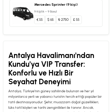
Mercedes Sprinter (9 kişi)
9 Kişilik – 9 Bavul
€
55
$
65
₺
2750
£
55
Antalya Havalimanı'ndan
Kundu'ya VIP Transfer:
Konforlu ve Hızlı Bir
Seyahat Deneyimi
Antalya, Türkiye’nin güney sahilinde bulunan ve her yıl
milyonlarca yerli ve yabancı turistin tercih ettiği popüler bir
tatil destinasyonudur. Şehir, muazzam doğal güzellikleri,
lüks tatil köyleri ve tarihi zenginlikleri ile tanınır. Ancak,