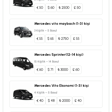
€
50
$
60
₺
2500
£
50
Mercedes vito maybach (1-3) kişi
3 Kişilik – 5 Bavul
€
55
$
65
₺
2750
£
55
Mercedes Sprinter(12-14 kişi)
15 Kişilik – 14 Bavul
€
60
$
71
₺
3000
£
60
Mercedes Vito Ekonomi (1-3) kişi
4 Kişilik – 5 Bavul
€
40
$
48
₺
2000
£
40