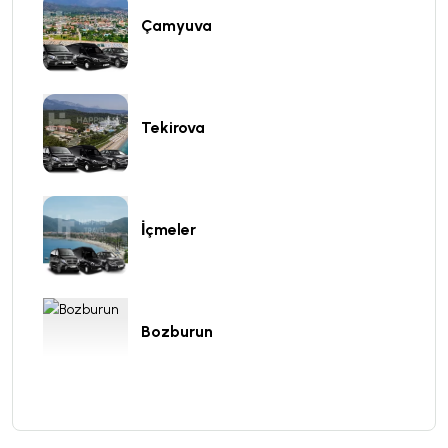
Çamyuva
Tekirova
İçmeler
Bozburun