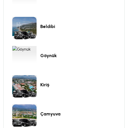
Beldibi
Göynük
Kiriş
Çamyuva