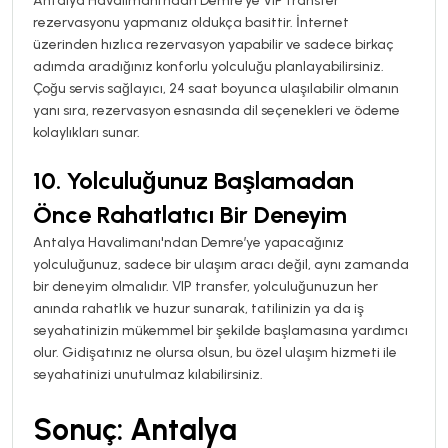
Antalya Havalimanı’ndan Demre’ye VIP transfer
rezervasyonu yapmanız oldukça basittir. İnternet
üzerinden hızlıca rezervasyon yapabilir ve sadece birkaç
adımda aradığınız konforlu yolculuğu planlayabilirsiniz.
Çoğu servis sağlayıcı, 24 saat boyunca ulaşılabilir olmanın
yanı sıra, rezervasyon esnasında dil seçenekleri ve ödeme
kolaylıkları sunar.
10.
Yolculuğunuz Başlamadan
Önce Rahatlatıcı Bir Deneyim
Antalya Havalimanı'ndan Demre’ye yapacağınız
yolculuğunuz, sadece bir ulaşım aracı değil, aynı zamanda
bir deneyim olmalıdır. VIP transfer, yolculuğunuzun her
anında rahatlık ve huzur sunarak, tatilinizin ya da iş
seyahatinizin mükemmel bir şekilde başlamasına yardımcı
olur. Gidişatınız ne olursa olsun, bu özel ulaşım hizmeti ile
seyahatinizi unutulmaz kılabilirsiniz.
Sonuç: Antalya