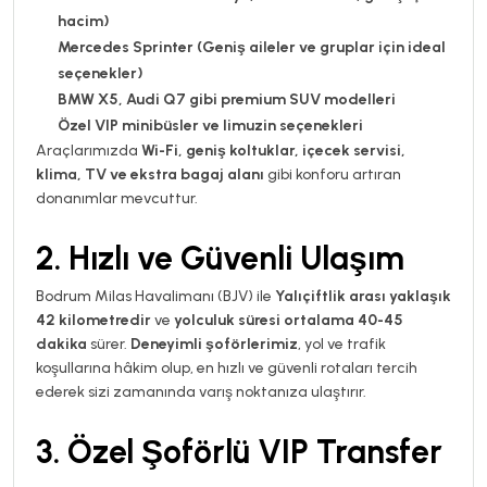
hacim)
Mercedes Sprinter (Geniş aileler ve gruplar için ideal
seçenekler)
BMW X5, Audi Q7 gibi premium SUV modelleri
Özel VIP minibüsler ve limuzin seçenekleri
Araçlarımızda
Wi-Fi, geniş koltuklar, içecek servisi,
klima, TV ve ekstra bagaj alanı
gibi konforu artıran
donanımlar mevcuttur.
2. Hızlı ve Güvenli Ulaşım
Bodrum Milas Havalimanı (BJV) ile
Yalıçiftlik arası yaklaşık
42 kilometredir
ve
yolculuk süresi ortalama 40-45
dakika
sürer.
Deneyimli şoförlerimiz
, yol ve trafik
koşullarına hâkim olup, en hızlı ve güvenli rotaları tercih
ederek sizi zamanında varış noktanıza ulaştırır.
3. Özel Şoförlü VIP Transfer