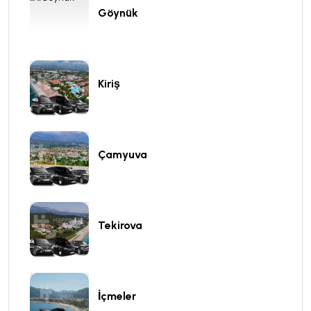
Göynük
Kiriş
Çamyuva
Tekirova
İçmeler