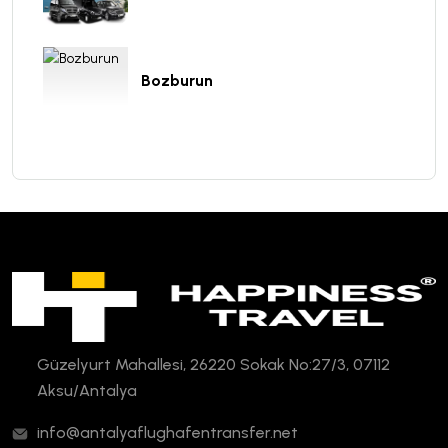
Bozburun
Güzelyurt Mahallesi, 26220 Sokak No:27/3, 07112
Aksu/Antalya
info@antalyaflughafentransfer.net