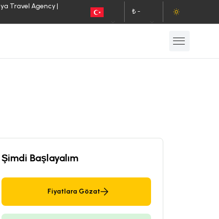
lya Travel Agency |
₺ -
TR
TL
Şimdi Başlayalım
Fiyatlara Gözat