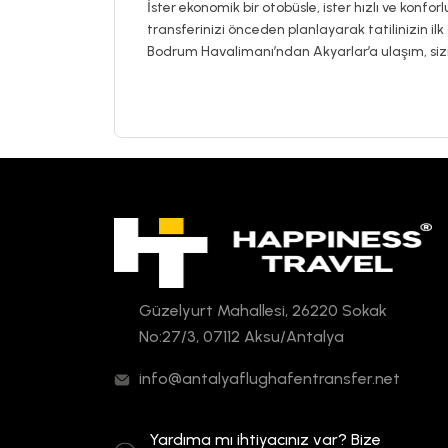
İster ekonomik bir otobüsle, ister hızlı ve konfor
transferinizi önceden planlayarak tatilinizin ilk 
Bodrum Havalimanı’ndan Akyarlar’a ulaşım, sizi t
Güzelyurt Mahallesi, 26220 Sokak
No:27/3, 07112 Aksu/Antalya
info@antalyaflughafentransfer.net
Yardıma mı ihtiyacınız var? Bize