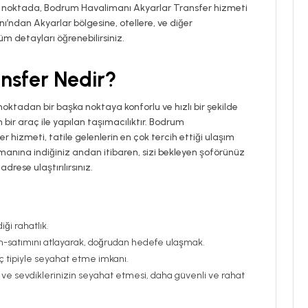
. Bu noktada, Bodrum Havalimanı Akyarlar Transfer hizmeti
’ndan Akyarlar bölgesine, otellere, ve diğer
m detayları öğrenebilirsiniz.
ansfer Nedir?
ir noktadan bir başka noktaya konforlu ve hızlı bir şekilde
 bir araç ile yapılan taşımacılıktır. Bodrum
 hizmeti, tatile gelenlerin en çok tercih ettiği ulaşım
limanına indiğiniz andan itibaren, sizi bekleyen şoförünüz
rese ulaştırılırsınız.
ği rahatlık.
lım-satımını atlayarak, doğrudan hedefe ulaşmak.
raç tipiyle seyahat etme imkanı.
 ve sevdiklerinizin seyahat etmesi, daha güvenli ve rahat