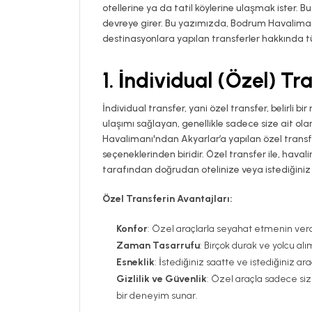
otellerine ya da tatil köylerine ulaşmak ister
devreye girer. Bu yazımızda, Bodrum Havalimanı
destinasyonlara yapılan transferler hakkında tü
1.
İndividual (Özel) Tr
İndividual transfer, yani özel transfer, belirli b
ulaşımı sağlayan, genellikle sadece size ait olan
Havalimanı'ndan Akyarlar’a yapılan özel transfer
seçeneklerinden biridir. Özel transfer ile, hava
tarafından doğrudan otelinize veya istediğiniz ad
Özel Transferin Avantajları:
Konfor
: Özel araçlarla seyahat etmenin verdi
Zaman Tasarrufu
: Birçok durak ve yolcu a
Esneklik
: İstediğiniz saatte ve istediğiniz a
Gizlilik ve Güvenlik
: Özel araçla sadece siz
bir deneyim sunar.