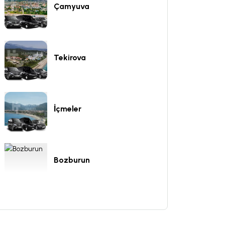
Çamyuva
Tekirova
İçmeler
Bozburun