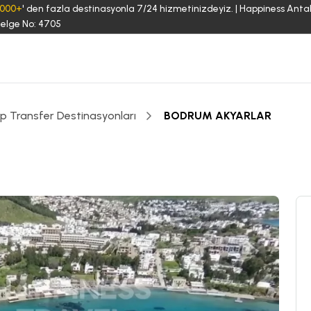
3000+
' den fazla destinasyonla 7/24 hizmetinizdeyiz. | Happiness Anta
elge No: 4705
ip Transfer Destinasyonları
BODRUM AKYARLAR