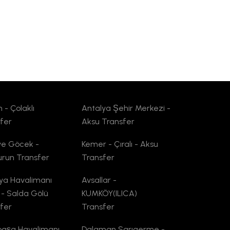
 - Çolaklı
Antalya Şehir Merkezi -
fer
Aksu Transfer
ye Göcek -
Kemer - Çıralı - Aksu
run Transfer
Transfer
ya Havalimanı
Avsallar -
 - Salda Gölü
KUMKÖY(ILICA)
fer
Transfer
paşa Havalimanı
Dalaman Sarıgerme -