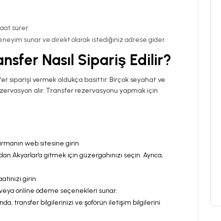
saat sürer.
deneyim sunar ve direkt olarak istediğiniz adrese gider.
nsfer Nasıl Sipariş Edilir?
r siparişi vermek oldukça basittir. Birçok seyahat ve
rezervasyon alır. Transfer rezervasyonu yapmak için
irmanın web sitesine girin.
an Akyarlar’a gitmek için güzergahınızı seçin. Ayrıca,
atinizi girin.
tı veya online ödeme seçenekleri sunar.
 transfer bilgilerinizi ve şoförün iletişim bilgilerini