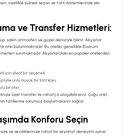
n, özellikle yüksek sezon ve tatil dönemlerinde yer
ma ve Transfer Hizmetleri:
p, sakin atmosferi ve güzel deniziyle bilinir. Akyarlar
utik otel bulunmaktadır. Bu oteller genellikle Bodrum
zmetleri sunmaktadır. Akyarlar’daki en popüler otellerden
atil için ideal bir seçenek.
ptiyle ünlü büyük bir tatil köyü.
u bir otel.
nize özel transfer ile rahatça ulaşabilirsiniz. Çoğu otel,
n tatillerine sorunsuz başlamalarını sağlar.
aşımda Konforu Seçin
ize ve sevdiklerinize rahat bir seyahat deneyimi sunar.