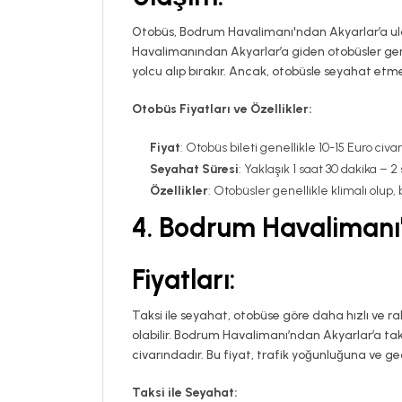
Otobüs, Bodrum Havalimanı'ndan Akyarlar’a ul
Havalimanından Akyarlar’a giden otobüsler gene
yolcu alıp bırakır. Ancak, otobüsle seyahat etmek
Otobüs Fiyatları ve Özellikler:
Fiyat
: Otobüs bileti genellikle 10-15 Euro civa
Seyahat Süresi
: Yaklaşık 1 saat 30 dakika – 2
Özellikler
: Otobüsler genellikle klimalı olup,
4.
Bodrum Havalimanı'
Fiyatları:
Taksi ile seyahat, otobüse göre daha hızlı ve ra
olabilir. Bodrum Havalimanı’ndan Akyarlar’a ta
civarındadır. Bu fiyat, trafik yoğunluğuna ve ge
Taksi ile Seyahat: