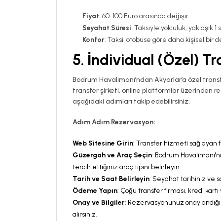
Fiyat
: 60-100 Euro arasında değişir.
Seyahat Süresi
: Taksiyle yolculuk, yaklaşık 1 
Konfor
: Taksi, otobüse göre daha kişisel bir 
5.
İndividual (Özel) Tra
Bodrum Havalimanı’ndan Akyarlar’a özel transfe
transfer şirketi, online platformlar üzerinden 
aşağıdaki adımları takip edebilirsiniz:
Adım Adım Rezervasyon:
Web Sitesine Girin
: Transfer hizmeti sağlayan f
Güzergah ve Araç Seçin
: Bodrum Havalimanı'nd
tercih ettiğiniz araç tipini belirleyin.
Tarih ve Saat Belirleyin
: Seyahat tarihiniz ve sa
Ödeme Yapın
: Çoğu transfer firması, kredi kar
Onay ve Bilgiler
: Rezervasyonunuz onaylandığında,
alırsınız.