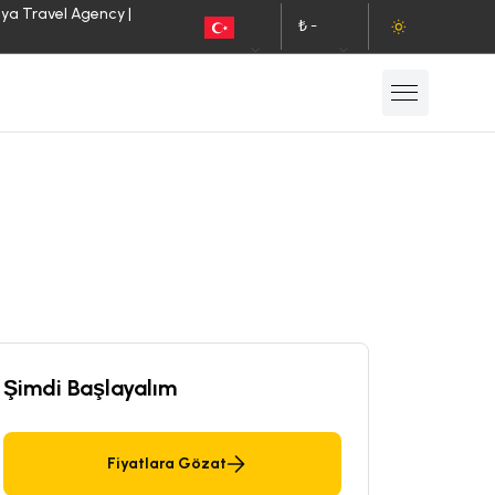
lya Travel Agency |
₺ -
TR
TL
Şimdi Başlayalım
Fiyatlara Gözat