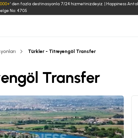
3000+
' den fazla destinasyonla 7/24 hizmetinizdeyiz. | Happiness Anta
elge No: 4705
yonları
Türkler - Titreyengöl Transfer
yengöl Transfer