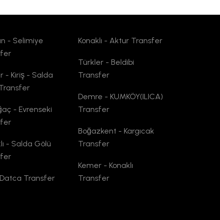
n - Selimiye
Konaklı - Aktur Transfer
fer
Türkler - Beldibi
 - Kiriş - Salda
Transfer
Transfer
Demre - KUMKÖY(ILICA)
ağaç - Evrenseki
Transfer
fer
Boğazkent - Kargıcak
lı - Salda Gölü
Transfer
fer
Kemer - Konaklı
 Datca Transfer
Transfer