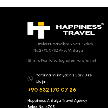
Güzelyurt Mahallesi, 26220 Sokak
No:27/3, 07112 Aksu/Antalya
info@antalyaflughafentransfer.net
Yardıma mı ihtiyacınız var? Bize
Ulaşın
+90 532 170 07 26
Happiness Antalya Travel Agency
Belge No:
4705