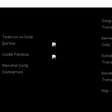
Sorgu
Kurumsal
TURSAB
Trans
Doğrulama
Teslimat ve İade
Kemer
Şartları
Gölü 
Gizlilik Politikası
Kızıl
Trans
Mesafeli Satış
Sözleşmesi
Konak
Trans
Kaş -