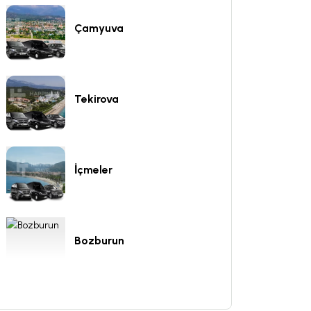
Çamyuva
Tekirova
İçmeler
Bozburun