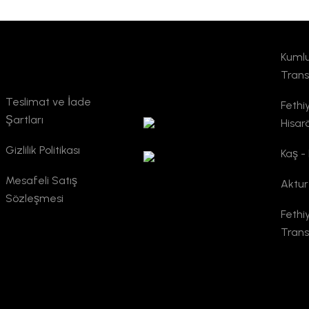
Kumlu
Kurumsal
TURSAB
Trans
Doğrulama
Teslimat ve İade
Fethi
Şartları
Hisar
Gizlilik Politikası
Kaş -
Mesafeli Satış
Aktur
Sözleşmesi
Fethi
Trans