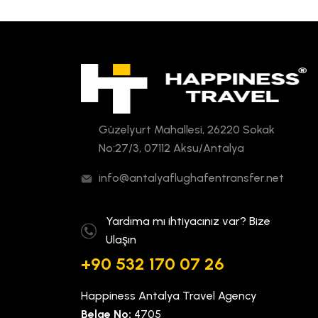
Güzelyurt Mahallesi, 26220 Sokak
No:27/3, 07112 Aksu/Antalya
info@antalyaflughafentransfer.net
Yardıma mı ihtiyacınız var? Bize
Ulaşın
+90 532 170 07 26
Happiness Antalya Travel Agency
Belge No:
4705