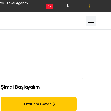
lya Travel Agency |
₺ -
TR
TL
Şimdi Başlayalım
Fiyatlara Gözat