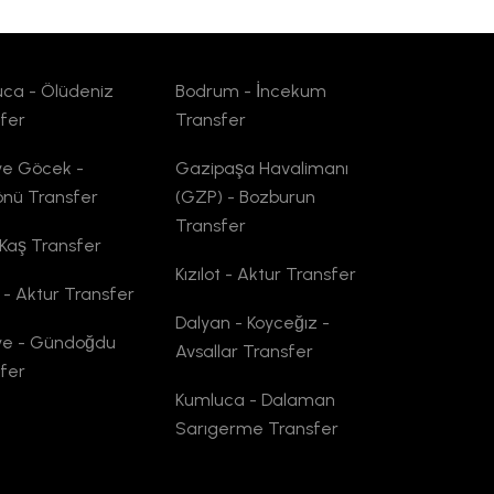
ca - Ölüdeniz
Bodrum - İncekum
fer
Transfer
ye Göcek -
Gazipaşa Havalimanı
önü Transfer
(GZP) - Bozburun
Transfer
 Kaş Transfer
Kızılot - Aktur Transfer
 - Aktur Transfer
Dalyan - Koyceğız -
ye - Gündoğdu
Avsallar Transfer
fer
Kumluca - Dalaman
Sarıgerme Transfer