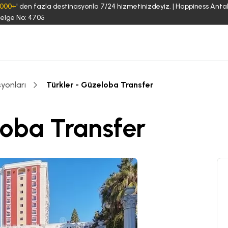
3000+
' den fazla destinasyonla 7/24 hizmetinizdeyiz. | Happiness Anta
elge No: 4705
yonları
Türkler - Güzeloba Transfer
loba Transfer