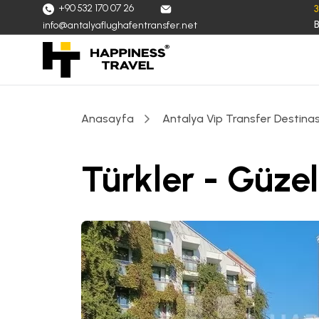
+90 532 170 07 26
B
info@antalyaflughafentransfer.net
Anasayfa
Antalya Vip Transfer Destinas
Türkler - Güze