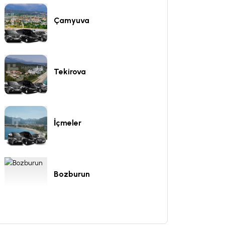
Çamyuva
Tekirova
İçmeler
Bozburun