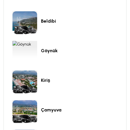
Beldibi
Göynük
Kiriş
Çamyuva