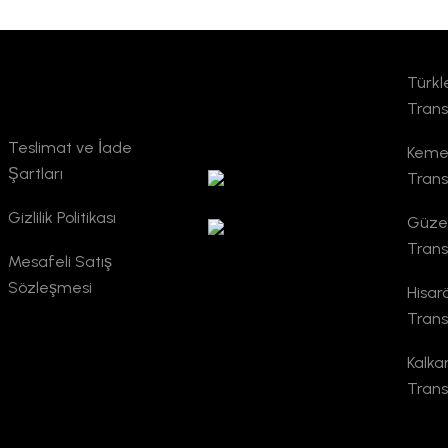
Türkl
Kurumsal
TURSAB
Trans
Doğrulama
Teslimat ve İade
Kemer
Şartları
Trans
Gizlilik Politikası
Güzel
Trans
Mesafeli Satış
Sözleşmesi
Hisar
Trans
Kalka
Trans