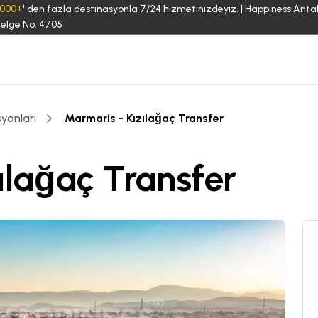
3000+
' den fazla destinasyonla 7/24 hizmetinizdeyiz. | Happiness Anta
elge No: 4705
yonları
Marmaris - Kızılağaç Transfer
ılağaç Transfer