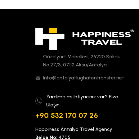
Güzelyurt Mahallesi, 26220 Sokak
No:27/3, 07112 Aksu/Antalya
info@antalyaflughafentransfer.net
Yardıma mı ihtiyacınız var? Bize
Ulaşın
+90 532 170 07 26
Happiness Antalya Travel Agency
Belge No:
4705