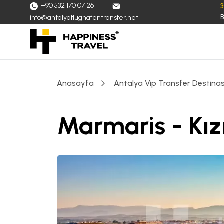
+90 532 170 07 26
B
info@antalyaflughafentransfer.net
Anasayfa
Antalya Vip Transfer Destinas
Marmaris - Kız