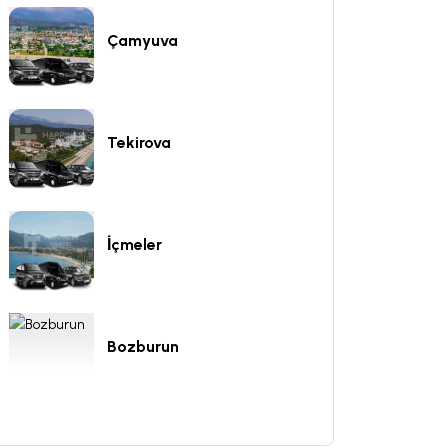
Çamyuva
Tekirova
İçmeler
Bozburun