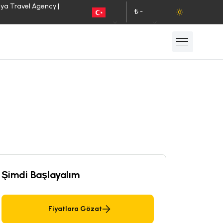
lya Travel Agency |
₺ -
TR
TL
Şimdi Başlayalım
Fiyatlara Gözat