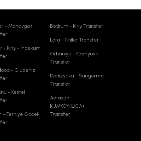
er - Manavgat
Bodrum - Kiriş Transfer
fer
Lara - Finike Transfer
 - Kiriş - İncekum
Orhaniye - Çamyuva
fer
Transfer
oba - Ölüdeniz
Denizyaka - Sarıgerme
fer
Transfer
önü - Kestel
Adrasan -
fer
KUMKÖY(ILICA)
n - Fethiye Göcek
Transfer
fer