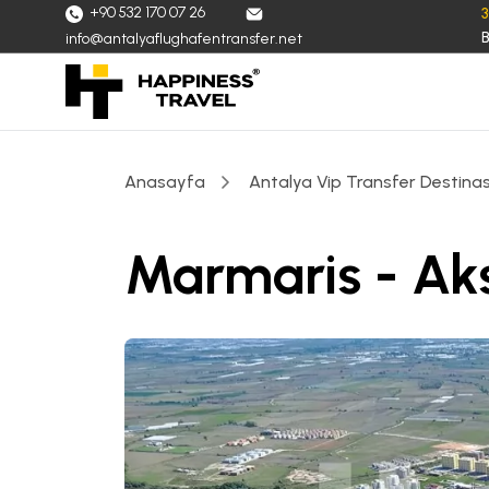
+90 532 170 07 26
B
info@antalyaflughafentransfer.net
Anasayfa
Antalya Vip Transfer Destinas
Marmaris - Ak