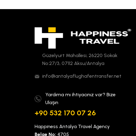
Güzelyurt Mahallesi, 26220 Sokak
No:27/3, 07112 Aksu/Antalya
info@antalyaflughafentransfer.net
Yardıma mı ihtiyacınız var? Bize
Ulaşın
+90 532 170 07 26
Happiness Antalya Travel Agency
Belge No:
4705