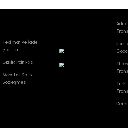
Adras
Kurumsal
TURSAB
Trans
Doğrulama
Teslimat ve İade
Kemer
Şartları
Göce
Gizlilik Politikası
Titre
Trans
Mesafeli Satış
Sözleşmesi
Türkl
Trans
Demre