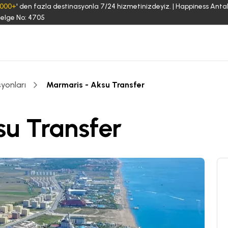
3000+
' den fazla destinasyonla 7/24 hizmetinizdeyiz. | Happiness Anta
elge No: 4705
yonları
Marmaris - Aksu Transfer
su Transfer