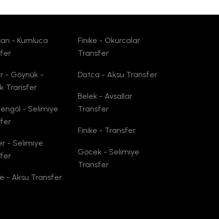
an - Kumluca
Finike - Okurcalar
fer
Transfer
 - Göynük -
Datca - Aksu Transfer
k Transfer
Belek - Avsallar
yengöl - Selimiye
Transfer
fer
Finike - Transfer
er - Selimiye
Göcek - Selimiye
fer
Transfer
 - Aksu Transfer