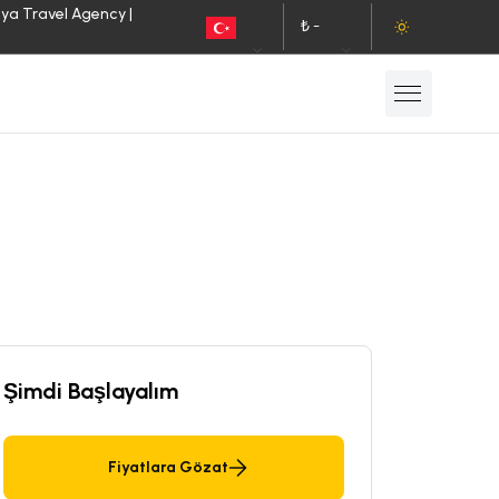
lya Travel Agency |
₺ -
TR
TL
Şimdi Başlayalım
Fiyatlara Gözat