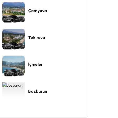
Çamyuva
Tekirova
İçmeler
Bozburun