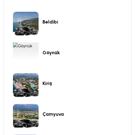
Beldibi
Göynük
Kiriş
Çamyuva