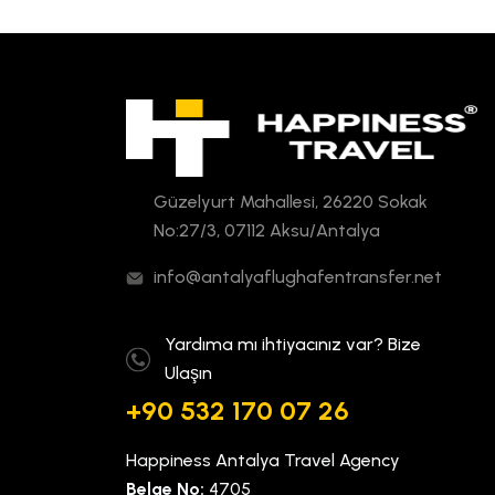
Güzelyurt Mahallesi, 26220 Sokak
No:27/3, 07112 Aksu/Antalya
info@antalyaflughafentransfer.net
Yardıma mı ihtiyacınız var? Bize
Ulaşın
+90 532 170 07 26
Happiness Antalya Travel Agency
Belge No:
4705