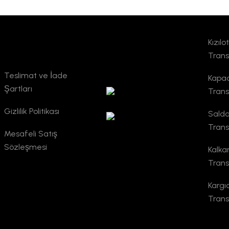
Kızıl
Kurumsal
TURSAB
Trans
Doğrulama
Teslimat ve İade
Kapad
Şartları
Trans
Gizlilik Politikası
Salda
Trans
Mesafeli Satış
Sözleşmesi
Kalka
Trans
Kargı
Trans