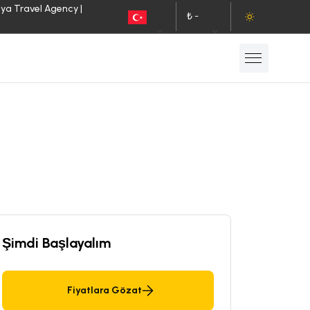
lya Travel Agency |
₺ -
TR
TL
Şimdi Başlayalım
Fiyatlara Gözat