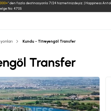
3000+
' den fazla destinasyonla 7/24 hizmetinizdeyiz. | Happiness Anta
elge No: 4705
yonları
Kundu - Titreyengöl Transfer
engöl Transfer