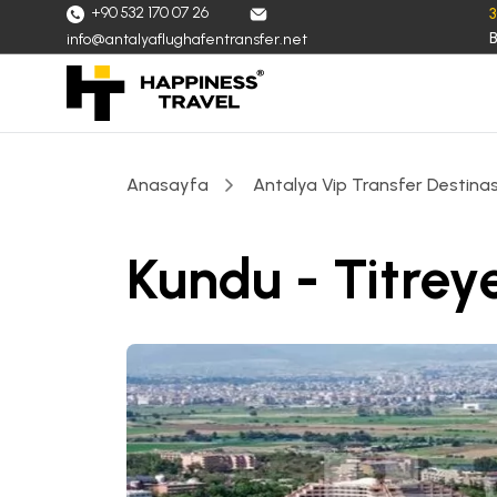
+90 532 170 07 26
B
info@antalyaflughafentransfer.net
Anasayfa
Antalya Vip Transfer Destinas
Kundu - Titrey