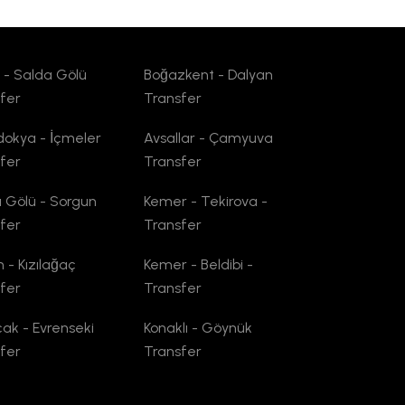
ot - Salda Gölü
Boğazkent - Dalyan
fer
Transfer
okya - İçmeler
Avsallar - Çamyuva
fer
Transfer
 Gölü - Sorgun
Kemer - Tekirova -
fer
Transfer
n - Kızılağaç
Kemer - Beldibi -
fer
Transfer
cak - Evrenseki
Konaklı - Göynük
fer
Transfer