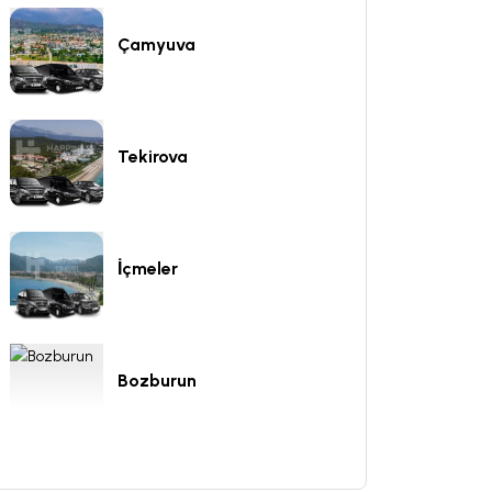
Çamyuva
Tekirova
İçmeler
Bozburun