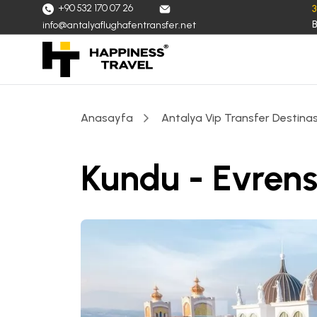
+90 532 170 07 26
B
info@antalyaflughafentransfer.net
Anasayfa
Antalya Vip Transfer Destinas
Kundu - Evrens