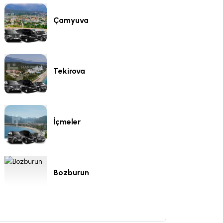
Çamyuva
Tekirova
İçmeler
Bozburun