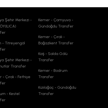
ya Şehir Merkezi -
Kemer - Çamyuva -
ÖY(ILICA)
Gündoğdu Transfer
fer
Kemer - Çıralı -
n - Titreyengöl
Boğazkent Transfer
fer
Kaş - Salda Gölü
ya Şehir Merkezi -
Transfer
utlar Transfer
Kemer - Bodrum
 - Çıralı - Fethiye
Transfer
fer
Kızılağaç - Gündoğdu
um - Kestel
Transfer
fer