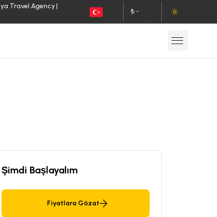
lya Travel Agency |
₺ -
TR
TL
Şimdi Başlayalım
Fiyatlara Gözat