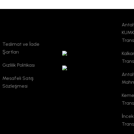
Antal
Kurumsal
TURSAB
KUMK
Doğrulama
Trans
Teslimat ve İade
Şartları
Kalka
Trans
Gizlilik Politikası
Antal
Mesafeli Satış
Mahm
Sözleşmesi
Kemer
Trans
İncek
Trans