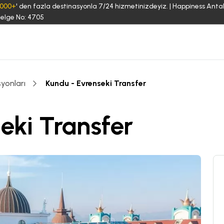
3000+
' den fazla destinasyonla 7/24 hizmetinizdeyiz. | Happiness Anta
elge No: 4705
yonları
Kundu - Evrenseki Transfer
eki Transfer