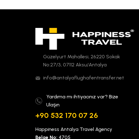
Güzelyurt Mahallesi, 26220 Sokak
No:27/3, 07112 Aksu/Antalya
info@antalyaflughafentransfer.net
Yardıma mı ihtiyacınız var? Bize
Ulaşın
+90 532 170 07 26
Happiness Antalya Travel Agency
Belge No:
4705