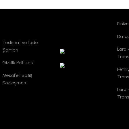
Finik
Kurumsal
TURSAB
Datca
Doğrulama
Teslimat ve İade
Lara -
Şartları
Trans
Gizlilik Politikası
Fethi
Mesafeli Satış
Trans
Sözleşmesi
Lara 
Trans