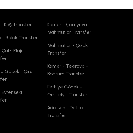
e - Kaş Transfer
Kemer - Çamyuva -
Mahmutlar Transfer
 - Belek Transfer
Mahmutlar - Çolaklı
 Çalış Plajı
Transfer
fer
Kemer - Tekirova -
ye Göcek - Çıralı
Bodrum Transfer
fer
Fethiye Göcek -
- Evrenseki
Orhaniye Transfer
fer
Adrasan - Datca
Transfer