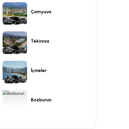
Çamyuva
Tekirova
İçmeler
Bozburun