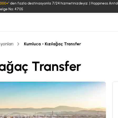
3000+
' den fazla destinasyonla 7/24 hizmetinizdeyiz. | Happiness Anta
elge No: 4705
yonları
Kumluca - Kızılağaç Transfer
lağaç Transfer