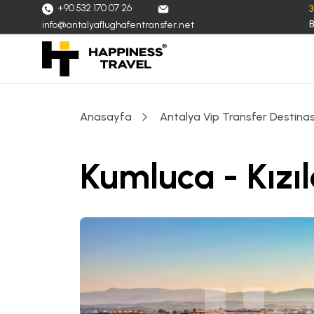
+90 532 170 07 26
B
info@antalyaflughafentransfer.net
Anasayfa
Antalya Vip Transfer Destinas
Kumluca - Kızı