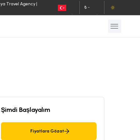
lya Travel Agency |
₺ -
TR
TL
Şimdi Başlayalım
Fiyatlara Gözat