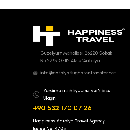
Güzelyurt Mahallesi, 26220 Sokak
No:27/3, 07112 Aksu/Antalya
info@antalyaflughafentransfer.net
Yardıma mı ihtiyacınız var? Bize
Ulaşın
+90 532 170 07 26
Happiness Antalya Travel Agency
Belge No:
4705