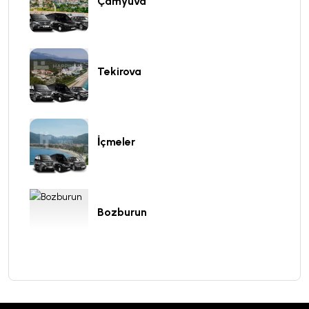
Çamyuva
Tekirova
İçmeler
Bozburun