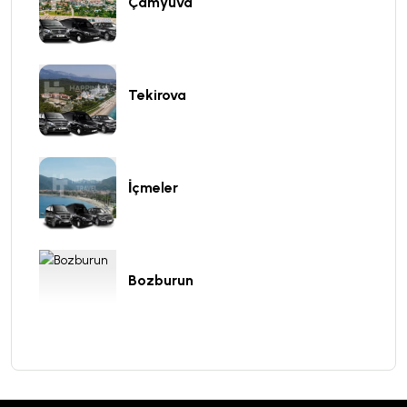
Çamyuva
Tekirova
İçmeler
Bozburun