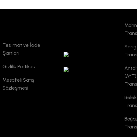
Mahmu
Kurumsal
TURSAB
Trans
Doğrulama
Teslimat ve İade
Sarıg
Şartları
Trans
Gizlilik Politikası
Antal
(AYT)
Mesafeli Satış
Trans
Sözleşmesi
Belek
Trans
Boğaz
Trans