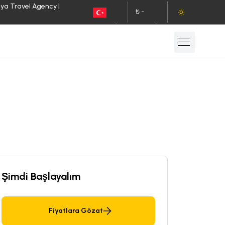
lya Travel Agency |
₺ -
TR
TL
Şimdi Başlayalım
Fiyatlara Gözat