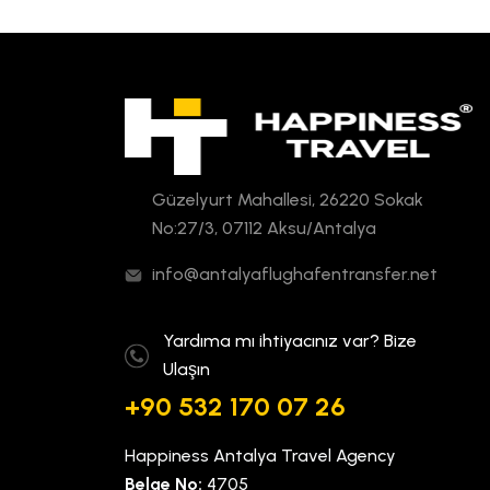
Güzelyurt Mahallesi, 26220 Sokak
No:27/3, 07112 Aksu/Antalya
info@antalyaflughafentransfer.net
Yardıma mı ihtiyacınız var? Bize
Ulaşın
+90 532 170 07 26
Happiness Antalya Travel Agency
Belge No:
4705