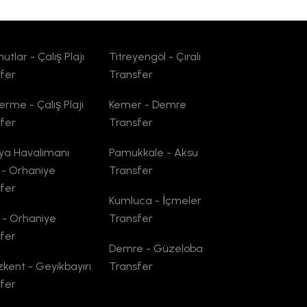
tlar - Çalış Plajı
Titreyengöl - Çıralı
fer
Transfer
erme - Çalış Plajı
Kemer - Demre
fer
Transfer
ya Havalimanı
Pamukkale - Aksu
 - Orhaniye
Transfer
fer
Kumluca - İçmeler
 - Orhaniye
Transfer
fer
Demre - Güzeloba
kent - Geyikbayırı
Transfer
fer