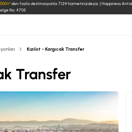
3000+
' den fazla destinasyonla 7/24 hizmetinizdeyiz. | Happiness Anta
elge No: 4705
yonları
Kızılot - Kargıcak Transfer
cak Transfer