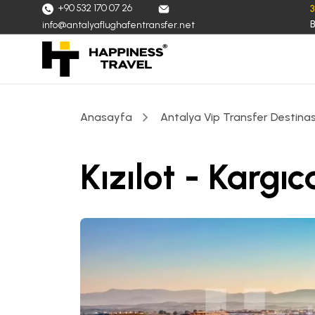
+90 532 170 07 26
B
info@antalyaflughafentransfer.net
Anasayfa
Antalya Vip Transfer Destinas
Kızılot - Kargı