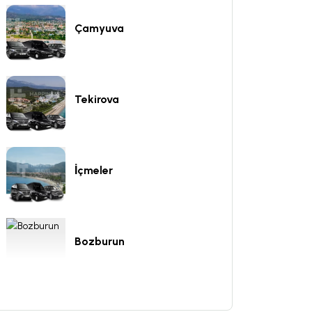
Çamyuva
Tekirova
İçmeler
Bozburun