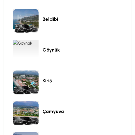
Beldibi
Göynük
Kiriş
Çamyuva