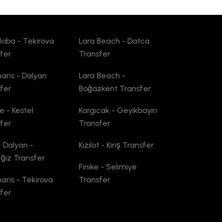
oba - Tekirova
Lara Beach - Datca
fer
Transfer
ris - Dalyan
Lara Beach -
fer
Boğazkent Transfer
 - Kestel
Kargıcak - Geyikbayırı
fer
Transfer
- Dalyan -
Kızılot - Kiriş Transfer
ğız Transfer
Finike - Selimiye
ris - Tekirova
Transfer
fer