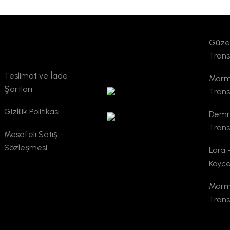
Güzel
Kurumsal
TURSAB
Trans
Doğrulama
Teslimat ve İade
Marma
Şartları
Trans
Gizlilik Politikası
Demre
Trans
Mesafeli Satış
Sözleşmesi
Lara 
Koyce
Marma
Trans