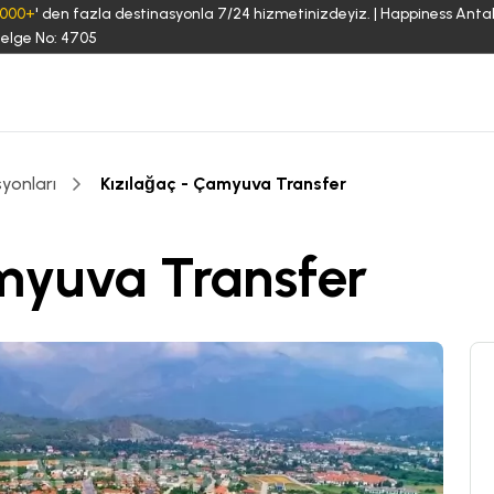
3000+
' den fazla destinasyonla 7/24 hizmetinizdeyiz. | Happiness Anta
elge No: 4705
yonları
Kızılağaç - Çamyuva Transfer
myuva Transfer