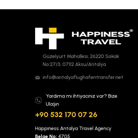
Güzelyurt Mahallesi, 26220 Sokak
No:27/3, 07112 Aksu/Antalya
info@antalyaflughafentransfer.net
Yardıma mı ihtiyacınız var? Bize
Ulaşın
+90 532 170 07 26
Happiness Antalya Travel Agency
Belge No:
4705