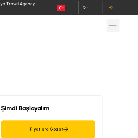
lya Travel Agency |
₺ -
TR
TL
Şimdi Başlayalım
Fiyatlara Gözat