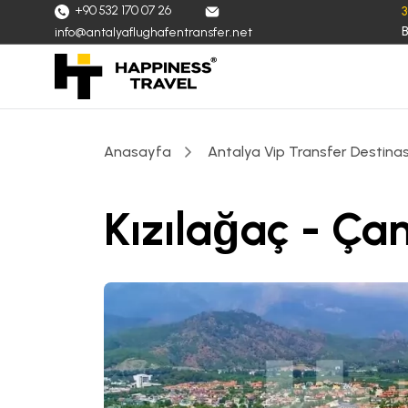
+90 532 170 07 26
B
info@antalyaflughafentransfer.net
Anasayfa
Antalya Vip Transfer Destinas
Kızılağaç - Ça