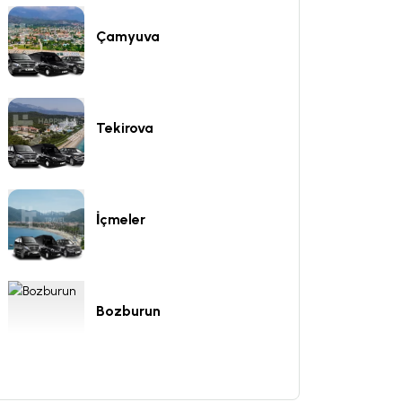
Çamyuva
Tekirova
İçmeler
Bozburun