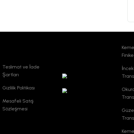
Keme
Kurumsal
TURSAB
Finik
Doğrulama
Teslimat ve İade
İnce
Şartları
Trans
Gizlilik Politikası
Okurc
Trans
Mesafeli Satış
Sözleşmesi
Güzel
Trans
Kemer