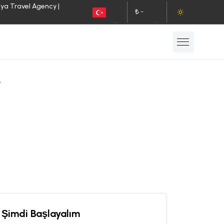
lya Travel Agency |
₺ -
TR
TL
r
Şimdi Başlayalım