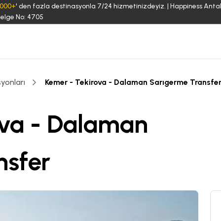
3000+
' den fazla destinasyonla 7/24 hizmetinizdeyiz. | Happiness Anta
elge No: 4705
yonları
Kemer - Tekirova - Dalaman Sarıgerme Transfe
ova - Dalaman
nsfer