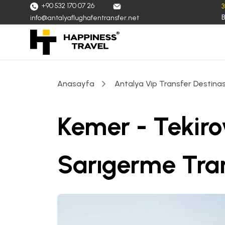
+90 532 170 07 26
B
info@antalyaflughafentransfer.net
Anasayfa
Antalya Vip Transfer Destinas
Kemer - Tekir
Sarıgerme Tra