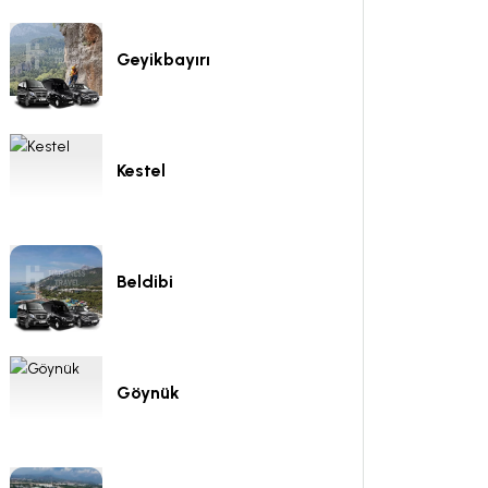
Geyikbayırı
Kestel
Beldibi
Göynük