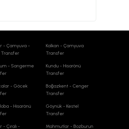
r - Çamyuva -
Kalkan - Çamyuva
e Transfer
Transfer
kum - Sarıgerme
Kundu - Hisarönü
fer
Transfer
alar - Göcek
Boğazkent - Cenger
fer
Transfer
oba - Hisarönü
Göynük - Kestel
fer
Transfer
 - Çıralı -
Mahmutlar - Bozburun