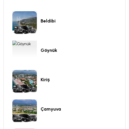
Beldibi
Göynük
Kiriş
Çamyuva