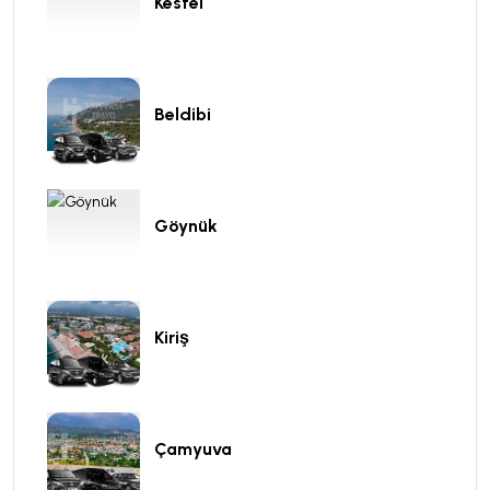
Kestel
Beldibi
Göynük
Kiriş
Çamyuva