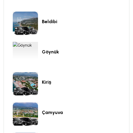
Beldibi
Göynük
Kiriş
Çamyuva