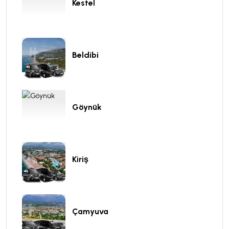
Kestel
Beldibi
Göynük
Kiriş
Çamyuva