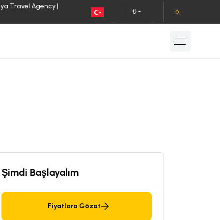
lya Travel Agency |
₺ -
TR
TL
Şimdi Başlayalım
Fiyatlara Gözat