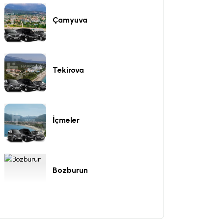
Çamyuva
Tekirova
İçmeler
Bozburun