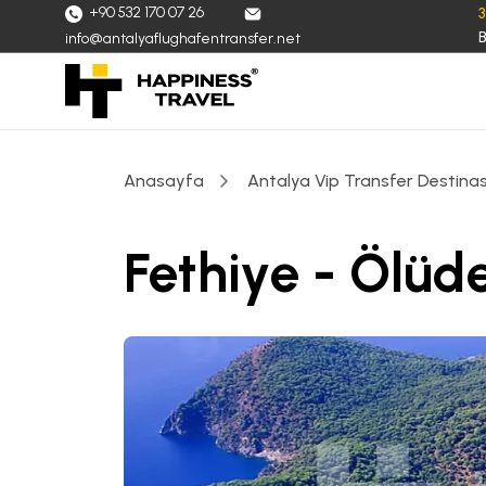
+90 532 170 07 26
B
info@antalyaflughafentransfer.net
Anasayfa
Antalya Vip Transfer Destinas
Fethiye - Ölüd