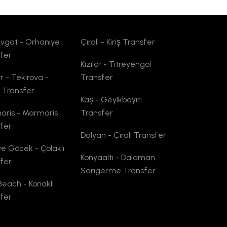
vgat - Orhaniye
Çıralı - Kiriş Transfer
fer
Kızılot - Titreyengöl
 - Tekirova -
Transfer
t Transfer
Kaş - Geyikbayırı
ris - Marmaris
Transfer
fer
Dalyan - Çıralı Transfer
ye Göcek - Çolaklı
Konyaaltı - Dalaman
fer
Sarıgerme Transfer
Beach - Konaklı
fer