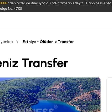
3000+
' den fazla destinasyonla 7/24 hizmetinizdeyiz. | Happiness Anta
elge No: 4705
yonları
Fethiye - Ölüdeniz Transfer
eniz Transfer