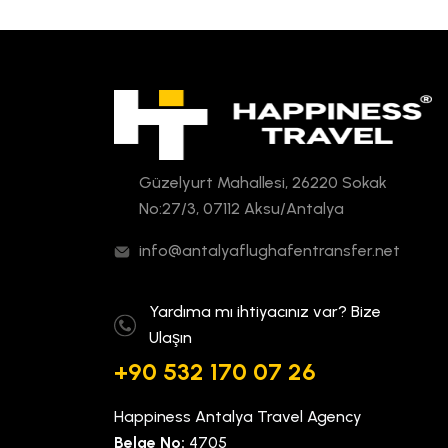
Güzelyurt Mahallesi, 26220 Sokak
No:27/3, 07112 Aksu/Antalya
info@antalyaflughafentransfer.net
Yardıma mı ihtiyacınız var? Bize
Ulaşın
+90 532 170 07 26
Happiness Antalya Travel Agency
Belge No:
4705