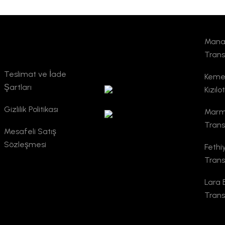
Mana
Kurumsal
TURSAB
Trans
Doğrulama
Teslimat ve İade
Kemer
Şartları
Kızılo
Gizlilik Politikası
Marma
Trans
Mesafeli Satış
Sözleşmesi
Fethi
Trans
Lara 
Trans