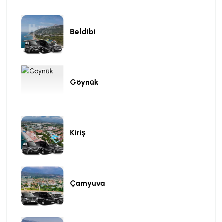
Beldibi
Göynük
Kiriş
Çamyuva