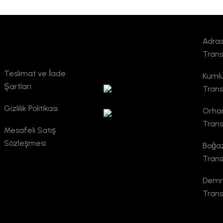
Adras
Kurumsal
TURSAB
Trans
Doğrulama
Teslimat ve İade
Kumlu
Şartları
Trans
Gizlilik Politikası
Orhan
Trans
Mesafeli Satış
Sözleşmesi
Boğaz
Trans
Demre
Trans