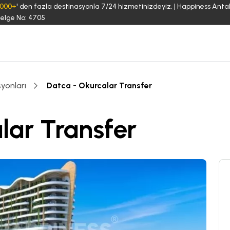
3000+
' den fazla destinasyonla 7/24 hizmetinizdeyiz. | Happiness Anta
elge No: 4705
yonları
Datca - Okurcalar Transfer
lar Transfer