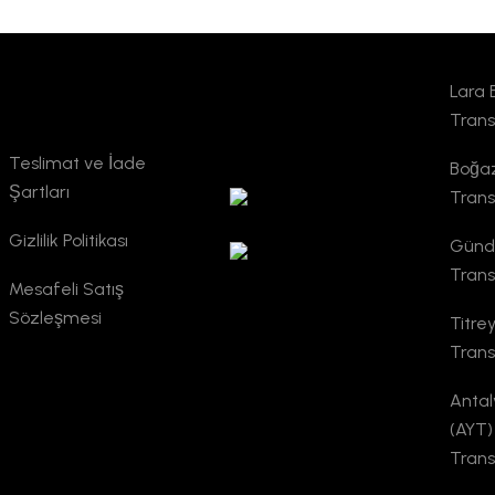
Lara 
Kurumsal
TURSAB
Trans
Doğrulama
Teslimat ve İade
Boğaz
Şartları
Trans
Gizlilik Politikası
Günd
Trans
Mesafeli Satış
Sözleşmesi
Titre
Trans
Antal
(AYT)
Trans