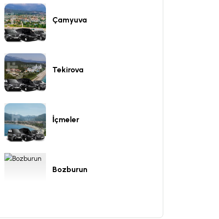
Çamyuva
Tekirova
İçmeler
Bozburun