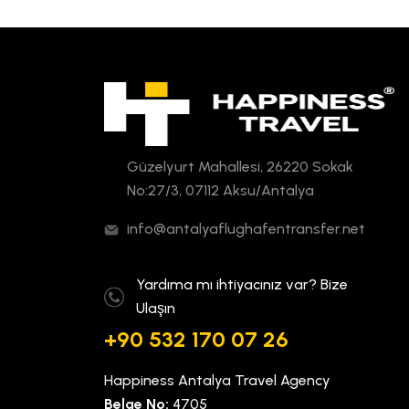
Güzelyurt Mahallesi, 26220 Sokak
No:27/3, 07112 Aksu/Antalya
info@antalyaflughafentransfer.net
Yardıma mı ihtiyacınız var? Bize
Ulaşın
+90 532 170 07 26
Happiness Antalya Travel Agency
Belge No:
4705