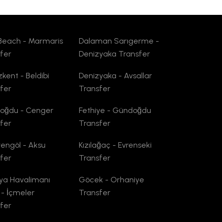
Beach - Marmaris
Dalaman Sarıgerme -
fer
Denizyaka Transfer
kent - Beldibi
Denizyaka - Avsallar
fer
Transfer
oğdu - Cenger
Fethiye - Gündoğdu
fer
Transfer
yengöl - Aksu
Kızılağaç - Evrenseki
fer
Transfer
ya Havalimanı
Göcek - Orhaniye
 - İçmeler
Transfer
fer