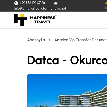
+90 532 170 07 26
B
info@antalyaflughafentransfer.net
Anasayfa
Antalya Vip Transfer Destinas
Datca - Okurca