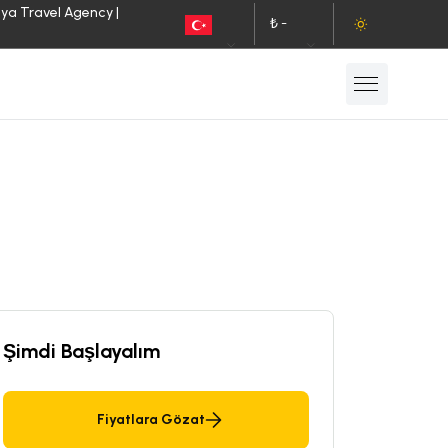
lya Travel Agency |
₺ -
TR
TL
Şimdi Başlayalım
Fiyatlara Gözat