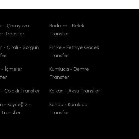
r - Çamyuva -
Bodrum - Belek
er Transfer
Transfer
 - Çıralı - Sorgun
Finike - Fethiye Göcek
fer
Transfer
t - İçmeler
Kumluca - Demre
fer
Transfer
 - Çolaklı Transfer
Kalkan - Aksu Transfer
n - Koyceğız -
Kundu - Kumluca
 Transfer
Transfer