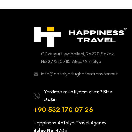
Güzelyurt Mahallesi, 26220 Sokak
No:27/3, 07112 Aksu/Antalya
info@antalyaflughafentransfer.net
Yardıma mı ihtiyacınız var? Bize
Ulaşın
+90 532 170 07 26
Happiness Antalya Travel Agency
Belge No:
4705