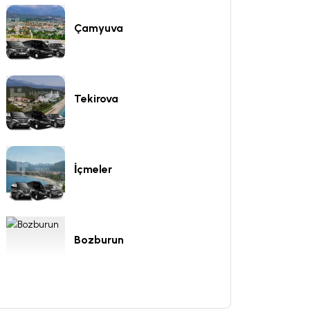
Çamyuva
Tekirova
İçmeler
Bozburun