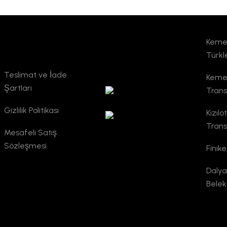
Keme
Kurumsal
TURSAB
Türkl
Doğrulama
Teslimat ve İade
Kemer
Şartları
Trans
Gizlilik Politikası
Kızılo
Trans
Mesafeli Satış
Sözleşmesi
Finike
Dalya
Belek