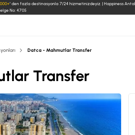
3000+
' den fazla destinasyonla 7/24 hizmetinizdeyiz. | Happiness Anta
elge No: 4705
yonları
Datca - Mahmutlar Transfer
tlar Transfer