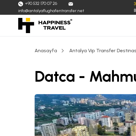
+90 532 170 07 26
B
info@antalyaflughafentransfer.net
Anasayfa
Antalya Vip Transfer Destinas
Datca - Mahmu