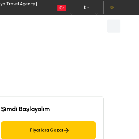
lya Travel Agency |
₺ -
TR
TL
Şimdi Başlayalım
Fiyatlara Gözat